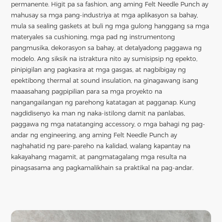
permanente. Higit pa sa fashion, ang aming Felt Needle Punch ay
mahusay sa mga pang-industriya at mga aplikasyon sa bahay,
mula sa sealing gaskets at buli ng mga gulong hanggang sa mga
materyales sa cushioning, mga pad ng instrumentong
pangmusika, dekorasyon sa bahay, at detalyadong paggawa ng
modelo. Ang siksik na istraktura nito ay sumisipsip ng epekto,
pinipigilan ang pagkasira at mga gasgas, at nagbibigay ng
epektibong thermal at sound insulation, na ginagawang isang
maaasahang pagpipilian para sa mga proyekto na
nangangailangan ng parehong katatagan at pagganap. Kung
nagdidisenyo ka man ng naka-istilong damit na panlabas,
paggawa ng mga natatanging accessory, o mga bahagi ng pag-
andar ng engineering, ang aming Felt Needle Punch ay
naghahatid ng pare-pareho na kalidad, walang kapantay na
kakayahang magamit, at pangmatagalang mga resulta na
pinagsasama ang pagkamalikhain sa praktikal na pag-andar.