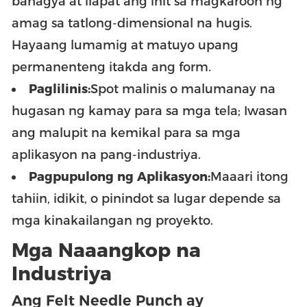
bahagya at ilapat ang init sa magkaroon ng
amag sa tatlong-dimensional na hugis.
Hayaang lumamig at matuyo upang
permanenteng itakda ang form.
Paglilinis:
Spot malinis o malumanay na
hugasan ng kamay para sa mga tela; Iwasan
ang malupit na kemikal para sa mga
aplikasyon na pang-industriya.
Pagpupulong ng Aplikasyon:
Maaari itong
tahiin, idikit, o pinindot sa lugar depende sa
mga kinakailangan ng proyekto.
Mga Naaangkop na
Industriya
Ang Felt Needle Punch ay