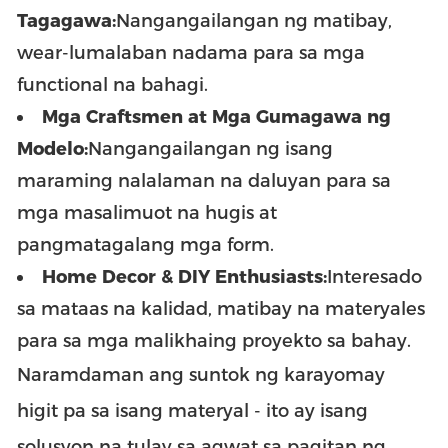
Tagagawa:
Nangangailangan ng matibay,
wear-lumalaban nadama para sa mga
functional na bahagi.
Mga Craftsmen at Mga Gumagawa ng
Modelo:
Nangangailangan ng isang
maraming nalalaman na daluyan para sa
mga masalimuot na hugis at
pangmatagalang mga form.
Home Decor & DIY Enthusiasts:
Interesado
sa mataas na kalidad, matibay na materyales
para sa mga malikhaing proyekto sa bahay.
Naramdaman ang suntok ng karayom
ay
higit pa sa isang materyal - ito ay isang
solusyon na tulay sa agwat sa pagitan ng