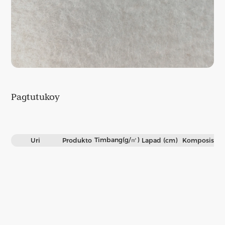
Pagtutukoy
Timbang(g/㎡)
Uri
Produkto
Lapad (cm)
Komposisyo