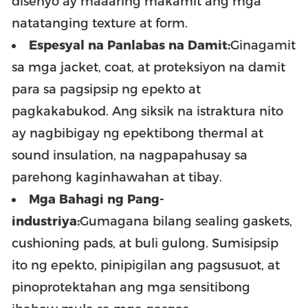
disenyo ay maaaring makamit ang mga
natatanging texture at form.
Espesyal na Panlabas na Damit:
Ginagamit
sa mga jacket, coat, at proteksiyon na damit
para sa pagsipsip ng epekto at
pagkakabukod. Ang siksik na istraktura nito
ay nagbibigay ng epektibong thermal at
sound insulation, na nagpapahusay sa
parehong kaginhawahan at tibay.
Mga Bahagi ng Pang-
industriya:
Gumagana bilang sealing gaskets,
cushioning pads, at buli gulong. Sumisipsip
ito ng epekto, pinipigilan ang pagsusuot, at
pinoprotektahan ang mga sensitibong