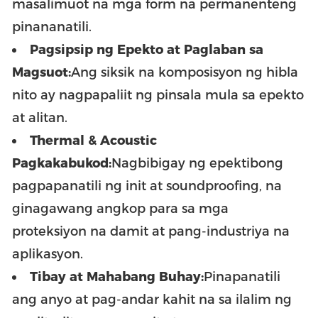
masalimuot na mga form na permanenteng
pinananatili.
Pagsipsip ng Epekto at Paglaban sa
Magsuot:
Ang siksik na komposisyon ng hibla
nito ay nagpapaliit ng pinsala mula sa epekto
at alitan.
Thermal & Acoustic
Pagkakabukod:
Nagbibigay ng epektibong
pagpapanatili ng init at soundproofing, na
ginagawang angkop para sa mga
proteksiyon na damit at pang-industriya na
aplikasyon.
Tibay at Mahabang Buhay:
Pinapanatili
ang anyo at pag-andar kahit na sa ilalim ng