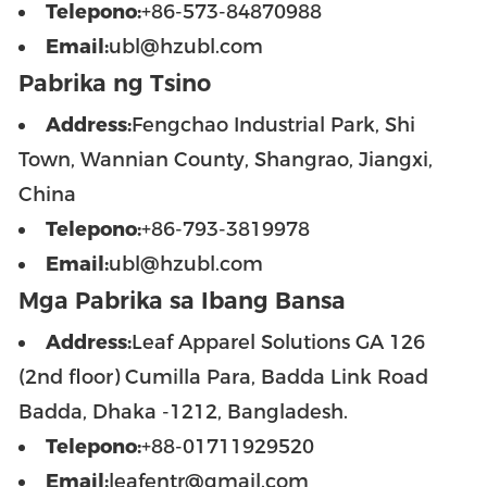
Telepono:
+86-573-84870988
Email:
ubl@hzubl.com
Pabrika ng Tsino
Address:
Fengchao Industrial Park, Shi
Town, Wannian County, Shangrao, Jiangxi,
China
Telepono:
+86-793-3819978
Email:
ubl@hzubl.com
Mga Pabrika sa Ibang Bansa
Address:
Leaf Apparel Solutions GA 126
(2nd floor) Cumilla Para, Badda Link Road
Badda, Dhaka -1212, Bangladesh.
Telepono:
+88-01711929520
Email:
leafentr@gmail.com