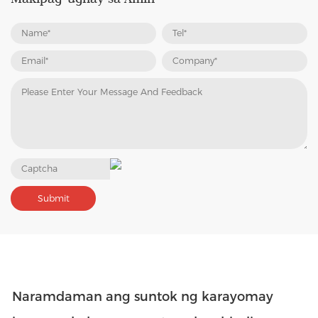
Naramdaman ang suntok ng karayom
ay