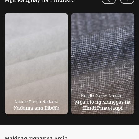
Needle Punch Nadama
Mga Ulo ng Manggas na
Needle Punch Nadama
Hindi Pinagtagpi
Naramdaman
Makipag-ugnay sa Amin