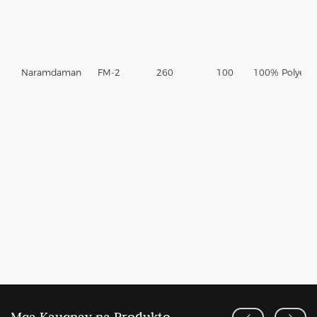
Naramdaman
FM-2
260
100
100% Polyeste
Mga Kaugnay na Produkto