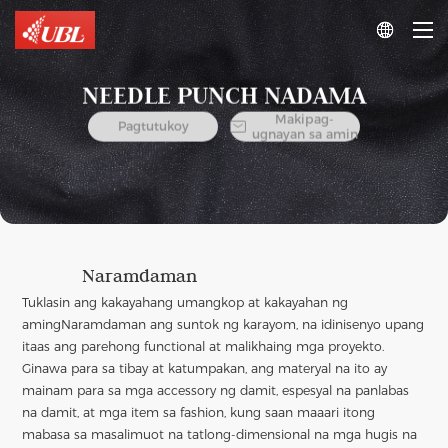

NEEDLE PUNCH NADAMA
Makipag-

Pagtutukoy
ugnayan sa amin
Naramdaman
Tuklasin ang kakayahang umangkop at kakayahan ng
aming
Naramdaman ang suntok ng karayom
, na idinisenyo upang
itaas ang parehong functional at malikhaing mga proyekto.
Ginawa para sa tibay at katumpakan, ang materyal na ito ay
mainam para sa mga accessory ng damit, espesyal na panlabas
na damit, at mga item sa fashion, kung saan maaari itong
mabasa sa masalimuot na tatlong-dimensional na mga hugis na