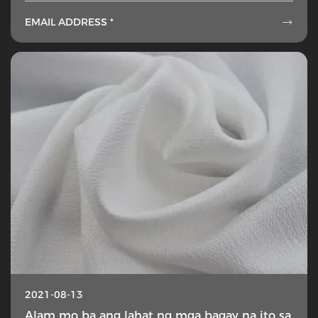
EMAIL ADDRESS *

2021-08-13
Alam mo ba ang lahat ng mga bagay na ito sa