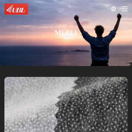

MEDIA