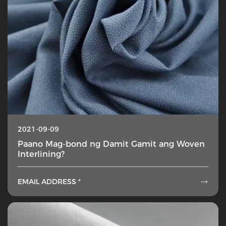
2021-09-09
Paano Mag-bond ng Damit Gamit ang Woven
Interlining?
EMAIL ADDRESS *
