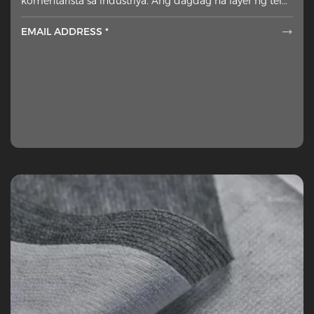
komentarista sa industriya. Ang dagdag na layer ng tela
na inilalagay laban sa maling bahagi ng mga panlabas
EMAIL ADDRESS *
na materyales ha
