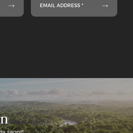


EMAIL ADDRESS *
in
a sagot!