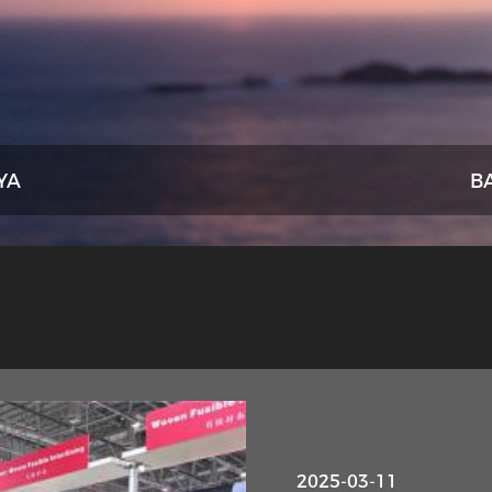
YA
B
2025-10-13
2025-03-11