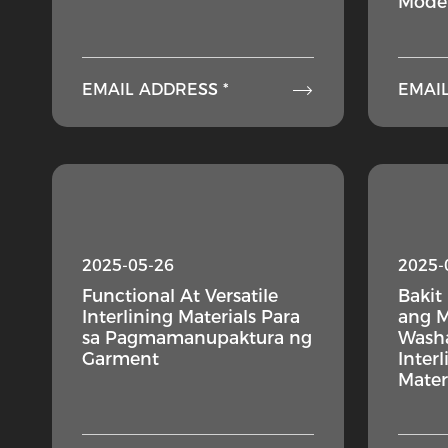
Mode

EMAIL ADDRESS *
EMAIL
2025-05-26
2025-
Functional At Versatile
Bakit
Interlining Materials Para
ang M
sa Pagmamanupaktura ng
Washa
Garment
Inter
Mater