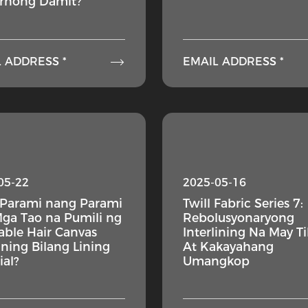
rnong Damit?

 ADDRESS *
EMAIL ADDRESS *
05-22
2025-05-16
 Parami nang Parami
Twill Fabric Series 7:
ga Tao na Pumili ng
Rebolusyonaryong
ble Hair Canvas
Interlining Na May T
lining Bilang Lining
At Kakayahang
ial?
Umangkop