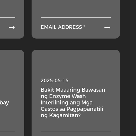


EMAIL ADDRESS *
2025-05-15
Bakit Maaaring Bawasan
ng Enzyme Wash
ibay
Interlining ang Mga
Gastos sa Pagpapanatili
ng Kagamitan?