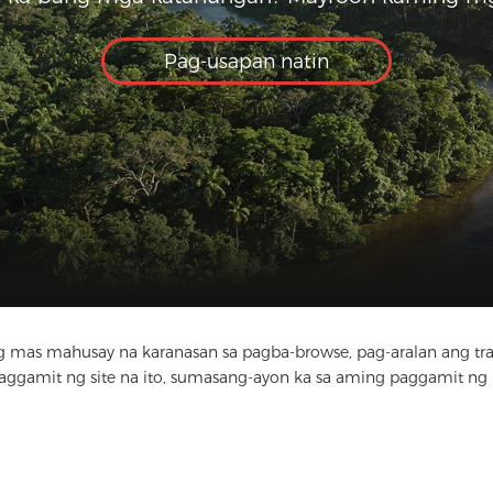
Pag-usapan natin
 mas mahusay na karanasan sa pagba-browse, pag-aralan ang tr
mangan
Media
FAQ
Makipag-ugnay
paggamit ng site na ito, sumasang-ayon ka sa aming paggamit ng