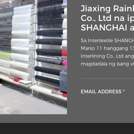
Interlining 
Jiaxing Rain
layer na ito
Co., Ltd na i
SHANGHAI ap
Ang isang banayad na
nakakakuha ng paniba
Sa Intertextile SHANG
mga sewist sa bahay a
Marso 11 hanggang 13,
dagdag na layer ng tel
Interlining Co., Ltd a
mga panlabas na mate
magdadala ng isang vis
EMAIL ADDRESS *
EMAIL ADDRESS *