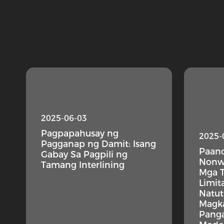
2025-06-03
Pagpapahusay ng
2025-
Pagganap ng Damit: Isang
Paano
Gabay Sa Pagpili ng
Nonwo
Tamang Interlining
Mga T
Limit
Natu
Magk
Pang