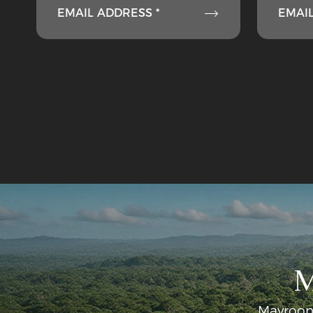

EMAIL ADDRESS *
EMAIL
M
Mayroon