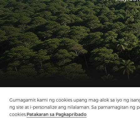
Gumagamit kami ng cookies upang mag-alok sa iyo ng isang
Kumpanya
Produkto
Solusyon
Kala
ng site at i-personalize ang nilalaman. Sa pamamagitan ng 
cookies.
Patakaran sa Pagkapribado