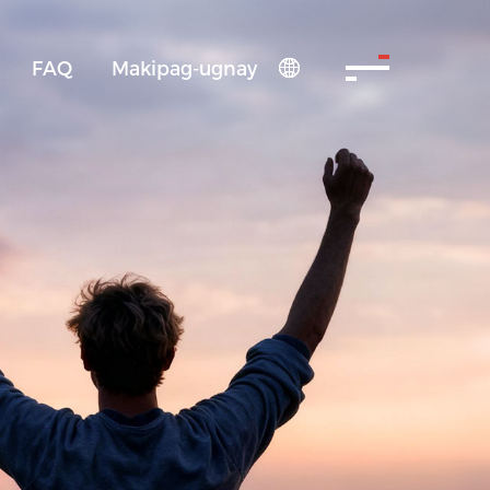
FAQ
Makipag-ugnay
