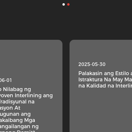
2025-05-30
Palakasin ang Estilo 
Istraktura Na May Ma
06-01
na Kalidad na Interl
 Nilabag ng
ven Interlining ang
radisyunal na
asyon At
tugunan ang
akaibang Mga
angailangan ng