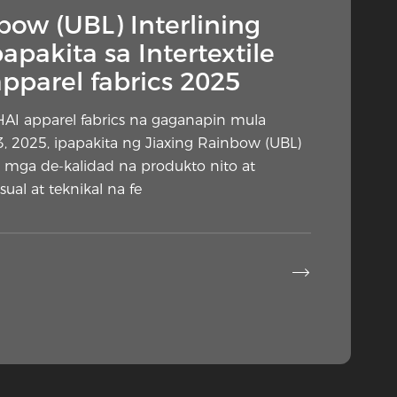
- Bakit ang nakatagong
bow (UBL) Interlining
 ay biglang nasa pansin?
papakita sa Intertextile
parel fabrics 2025
 elemento ng konstruksiyon ng damit ay
gong pansin mula sa mga taga-disenyo,
HAI apparel fabrics na gaganapin mula
t mga komentarista sa industriya. Ang
 2025, ipapakita ng Jiaxing Rainbow (UBL)
a na inilalagay laban sa maling bahagi ng
ng mga de-kalidad na produkto nito at
ryales ha
ual at teknikal na fe

