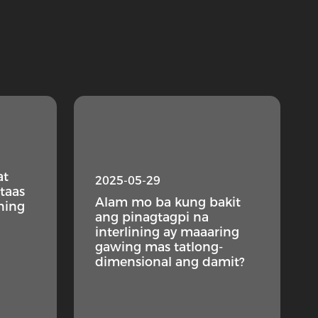
at
2025-05-29
taas
Alam mo ba kung bakit
ining
ang pinagtagpi na
interlining ay maaaring
gawing mas tatlong-
dimensional ang damit?