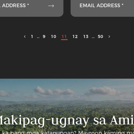

 ADDRESS *
EMAIL ADDRESS *
1
...
9
10
11
12
13
...
50
akipag-ugnay sa Am
 ka bang mga katanungan? Mayroon kaming mg