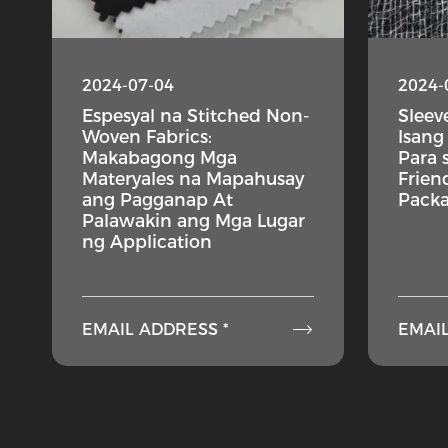
2024-07-04
2024-
Espesyal na Stitched Non-
Sleev
Woven Fabrics:
Isang
Makabagong Mga
Para 
Materyales na Mapahusay
Frien
ang Pagganap At
Packa
Palawakin ang Mga Lugar
ng Application

EMAIL ADDRESS *
EMAIL