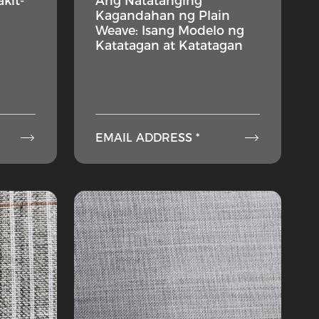
kit-
Ang Natatanging
Kagandahan ng Plain
g
Weave: Isang Modelo ng
Katatagan at Katatagan


EMAIL ADDRESS *