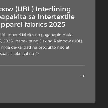
- Bakit ang nakatagong
bow (UBL) Interlining
 ay biglang nasa pansin?
papakita sa Intertextile
parel fabrics 2025
 elemento ng konstruksiyon ng damit ay
gong pansin mula sa mga taga-disenyo,
HAI apparel fabrics na gaganapin mula
t mga komentarista sa industriya. Ang
 2025, ipapakita ng Jiaxing Rainbow (UBL)
a na inilalagay laban sa maling bahagi ng
ng mga de-kalidad na produkto nito at
ryales ha
ual at teknikal na fe

