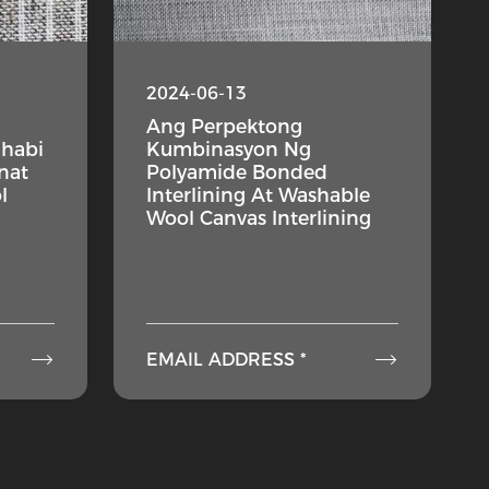
2024-06-13
a
Ang Perpektong
habi
Kumbinasyon Ng
nat
Polyamide Bonded
l
Interlining At Washable
Wool Canvas Interlining


EMAIL ADDRESS *