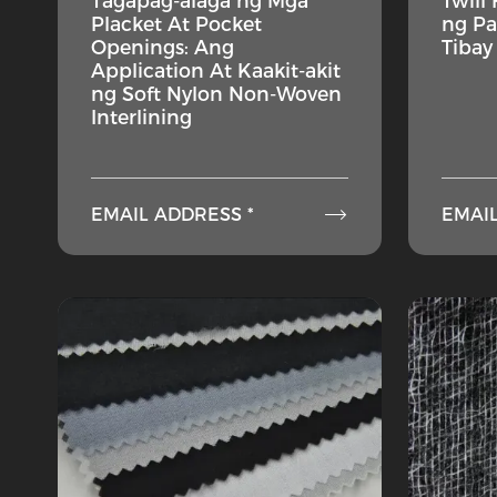
Tagapag-alaga ng Mga
Twill
Placket At Pocket
ng Pa
Openings: Ang
Tibay
Application At Kaakit-akit
ng Soft Nylon Non-Woven
Interlining

EMAIL ADDRESS *
EMAIL