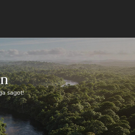
in
a sagot!