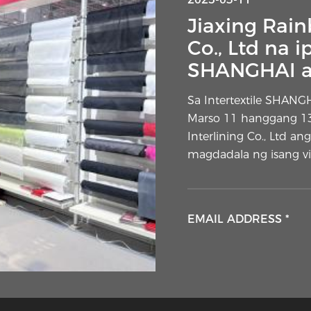
Interlining 
Jiaxing Rain
layer na ito
Co., Ltd na i
SHANGHAI ap
Ang isang banayad na
nakakakuha ng paniba
Sa Intertextile SHANG
mga sewist sa bahay a
Marso 11 hanggang 13,
dagdag na layer ng tel
Interlining Co., Ltd a
mga panlabas na mate
magdadala ng isang vis
EMAIL ADDRESS *
EMAIL ADDRESS *