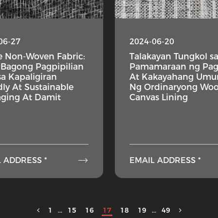
06-27
2024-06-20
e Non-Woven Fabric:
Talakayan Tungkol s
 Bagong Pagpipilian
Pamamaraan ng Pag
sa Kapaligiran
At Kakayahang Umu
dly At Sustainable
Ng Ordinaryong Woo
ging At Damit
Canvas Lining

 ADDRESS *
EMAIL ADDRESS *
1
...
15
16
17
18
19
...
49