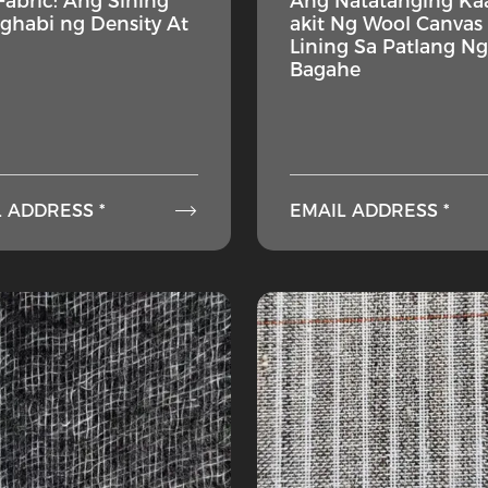
 Fabric: Ang Sining
Ang Natatanging Kaa
ghabi ng Density At
akit Ng Wool Canvas
Lining Sa Patlang N
Bagahe

 ADDRESS *
EMAIL ADDRESS *