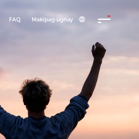
FAQ
Makipag-ugnay
