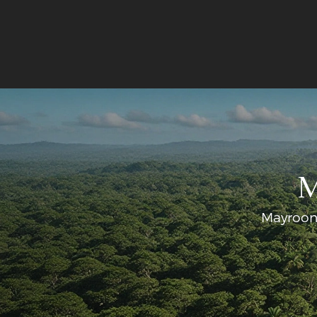
M
Mayroon