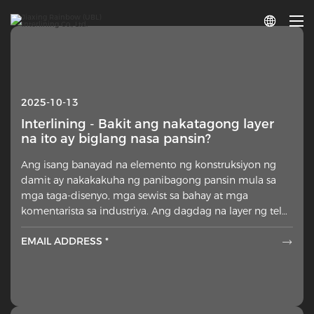

2025-10-13
Interlining - Bakit ang nakatagong layer
na ito ay biglang nasa pansin?
Ang isang banayad na elemento ng konstruksiyon ng
damit ay nakakakuha ng panibagong pansin mula sa
mga taga-disenyo, mga sewist sa bahay at mga
komentarista sa industriya. Ang dagdag na layer ng tela
na inilalagay laban sa maling bahagi ng mga panlabas
EMAIL ADDRESS *
na materyales ha
