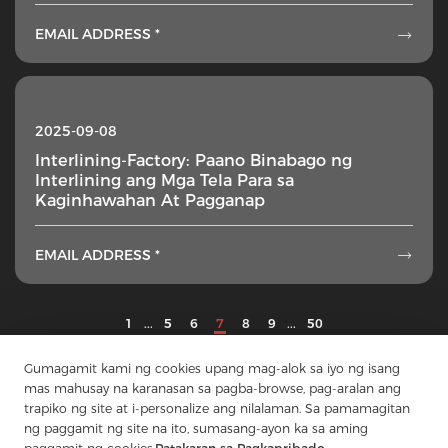
EMAIL ADDRESS *

2025-09-08
Interlining-Factory: Paano Binabago ng
Interlining ang Mga Tela Para sa
Kaginhawahan At Pagganap
EMAIL ADDRESS *

1
...
5
6
7
8
9
...
50
Gumagamit kami ng cookies upang mag-alok sa iyo ng isang
mas mahusay na karanasan sa pagba-browse, pag-aralan ang
trapiko ng site at i-personalize ang nilalaman. Sa pamamagitan
ng paggamit ng site na ito, sumasang-ayon ka sa aming
Makipag-ugnay sa Amin